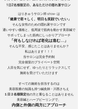
1日2名様限定の、あなただけの隠れ家サロン
はりきゅうサロン祥-show- は
「健康で若々しく、明日も笑顔でいたい」
そんな女性のための隠れ家サロンです
通いやすい価格と、低周波で筋肉を動かす美容鍼で
サボってしまった筋肉にしっかりアプローチ
「何もしなければ老化は進む…」
そんな不安、感じたことはありませんか？
私はあります！！！
当サロンは完全予約制
完全個室のプライベート空間
人目を気にせず、ゆったりとリラックスして
施術を受けていただけます
すべての施術を担当するのは
美容医療の知識も持つ鍼灸師・川西さちえ
１日２名様限定
他の方と重なることはありません
美容鍼とハーブピーリングで、
内側と外側の両方にアプローチ