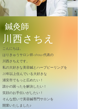
鍼灸師
​川西さちえ
こんにちは。
はりきゅうサロン祥‐show-代表の
川西さちえです。
私の大好きな美容鍼とハーブピーリングを
20年以上住んでいる大好きな
浦安市でもっと広めたい！
誰かの困ったを解決したい！
笑顔のお手伝いがしたい！
そんな想いで美容鍼専門サロンを
開業いたしました♪