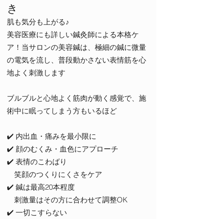
き
肌も気分も上がる♪
美容医療にも詳しい鍼灸師による本格ケ
ア！当サロンの美容鍼は、極細の鍼に微量
の電気を流し、普段動かさない表情筋を心
地よく刺激します
ブルブルと心地よく筋肉が動く感覚で、施
術中に眠ってしまう方もいるほど
✔️ 内出血・痛みを最小限に
✔️ 顔のむくみ・血色にアプローチ
✔️ 表情のこわばり
笑顔のつくりにくさをケア
✔️ 鍼は最高20本程度
刺激量はその方に合わせて調整OK
✔️ 一切こすらない